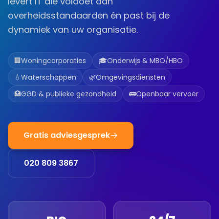
levert IT die voldoet aan
overheidsstandaarden én past bij de
dynamiek van uw organisatie.
🏢
Woningcorporaties
🎓
Onderwijs & MBO/HBO
💧
Waterschappen
🌿
Omgevingsdiensten
🏥
GGD & publieke gezondheid
🚌
Openbaar vervoer
Gratis adviesgesprek
020 809 3867