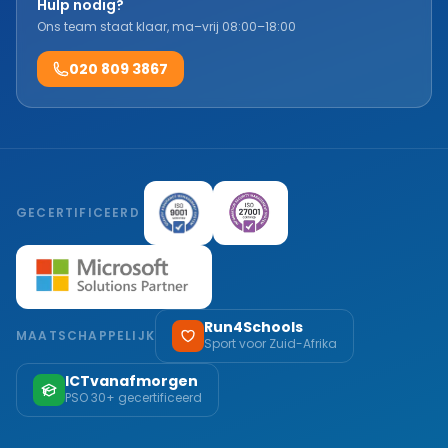
Hulp nodig?
Ons team staat klaar, ma–vrij 08:00–18:00
020 809 3867
GECERTIFICEERD
Run4Schools
MAATSCHAPPELIJK
Sport voor Zuid-Afrika
ICTvanafmorgen
PSO 30+ gecertificeerd