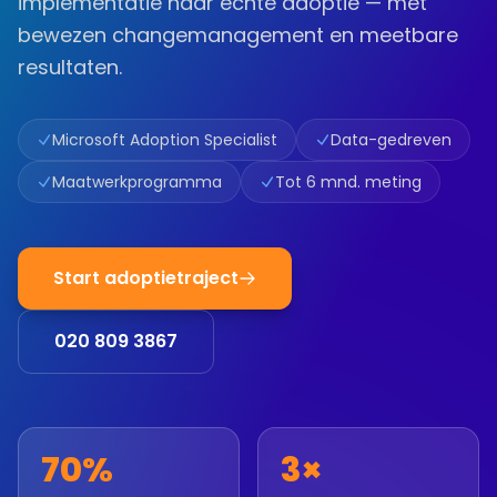
implementatie naar echte adoptie — met
bewezen changemanagement en meetbare
resultaten.
Microsoft Adoption Specialist
Data-gedreven
Maatwerkprogramma
Tot 6 mnd. meting
Start adoptietraject
020 809 3867
70%
3×