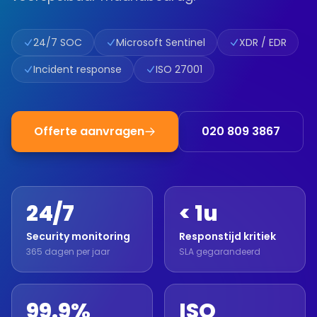
24/7 SOC
Microsoft Sentinel
XDR / EDR
Incident response
ISO 27001
Offerte aanvragen
020 809 3867
24/7
< 1u
Security monitoring
Responstijd kritiek
365 dagen per jaar
SLA gegarandeerd
99.9%
ISO