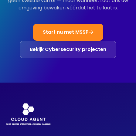
geen kwestie van óf — maar wanneer. Laat ons uw
omgeving bewaken vóórdat het te laat is.
Start nu met MSSP
Bekijk Cybersecurity projecten