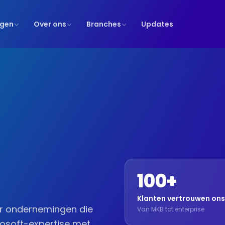
ngen
Over ons
Branches
Updates
100+
Klanten vertrouwen ons
oor ondernemingen die
Van MKB tot enterprise
rosoft-expertise met