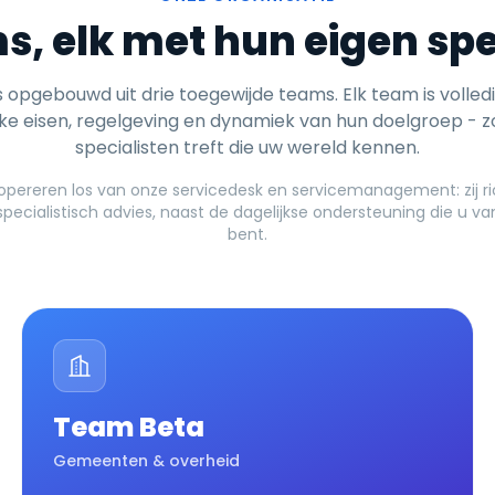
s, elk met hun eigen spe
s opgebouwd uit drie toegewijde teams. Elk team is volledi
ke eisen, regelgeving en dynamiek van hun doelgroep - zo
specialisten treft die uw wereld kennen.
pereren los van onze servicedesk en servicemanagement: zij ri
specialistisch advies, naast de dagelijkse ondersteuning die u 
bent.
Team Beta
Gemeenten & overheid