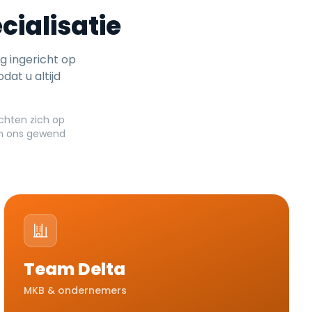
cialisatie
g ingericht op
dat u altijd
chten zich op
van ons gewend
Team Delta
MKB & ondernemers