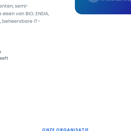
nten, semi-
 eisen van BIO, ENSIA,
e, beheersbare IT-
n
heeft
ONZE ORGANISATIE