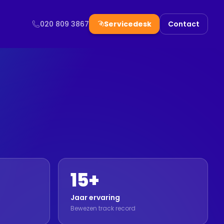
020 809 3867
Servicedesk
Contact
15+
Jaar ervaring
Bewezen track record