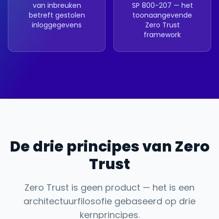
van inbreuken
SP 800-207 — het
betreft gestolen
toonaangevende
inloggegevens
Zero Trust
framework
De drie principes van Zero
Trust
Zero Trust is geen product — het is een
architectuurfilosofie gebaseerd op drie
kernprincipes.