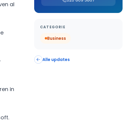
020 809 3867
ven al
CATEGORIE
ze
Business
Alle updates
-
ren in
oft.