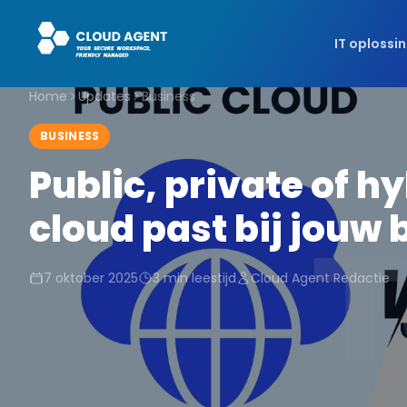
IT oplossi
Home
Updates
Business
BUSINESS
Public, private of h
cloud past bij jouw 
7 oktober 2025
3
min leestijd
Cloud Agent Redactie