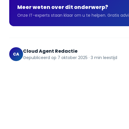
Meer weten over dit onderwerp?
Onze IT-experts staan klaar om u te helpen. Gratis adv
Cloud Agent Redactie
CA
Gepubliceerd op
7 oktober 2025
·
3
min leestijd