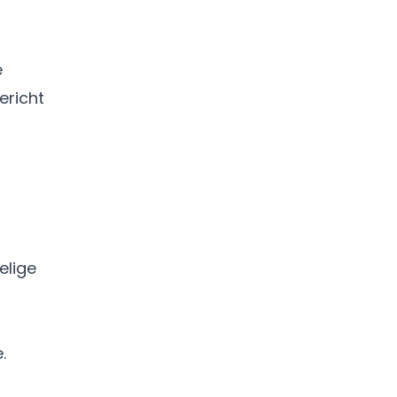
e
ericht
elige
.