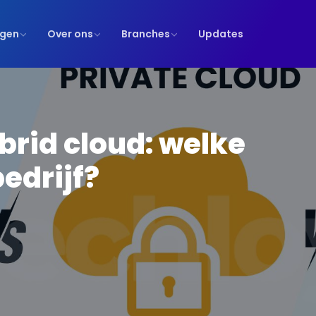
ngen
Over ons
Branches
Updates
ybrid cloud: welke
bedrijf?