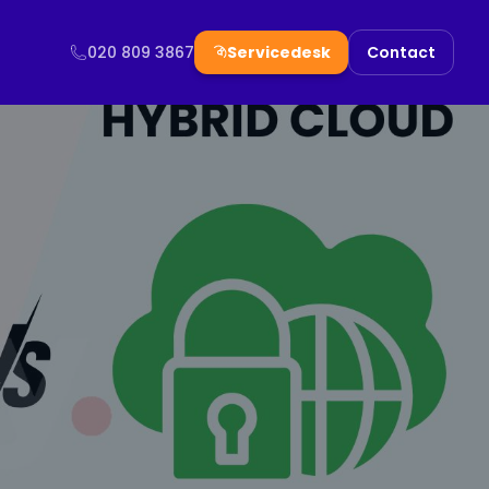
020 809 3867
Servicedesk
Contact