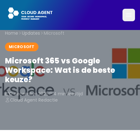
Home
Updates
Microsoft
MICROSOFT
Microsoft 365 vs Google
Workspace: Wat is de beste
keuze?
2 december 2025
4
min leestijd
Cloud Agent Redactie