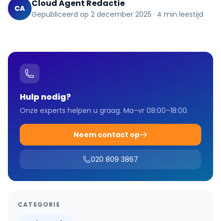
Cloud Agent Redactie
CA
Gepubliceerd op
2 december 2025
·
4
min leestijd
Hulp nodig?
Onze experts helpen u graag. Ma–vr 08:00–18:00.
Neem contact op
020 809 3867
CATEGORIE