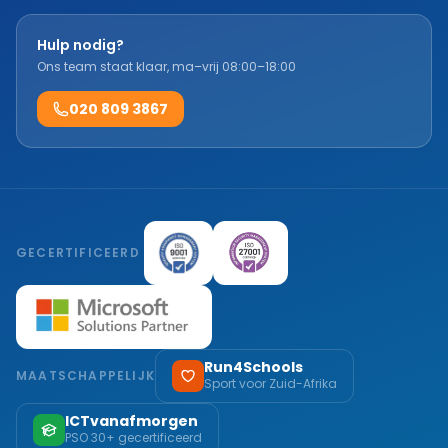
Hulp nodig?
Ons team staat klaar, ma–vrij 08:00–18:00
020 809 3867
GECERTIFICEERD
Run4Schools
MAATSCHAPPELIJK
Sport voor Zuid-Afrika
ICTvanafmorgen
PSO 30+ gecertificeerd